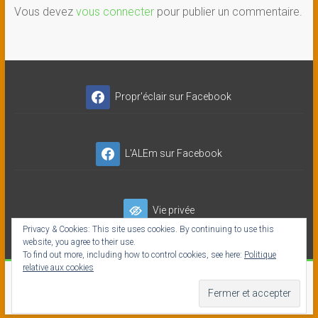
Vous devez
vous connecter
pour publier un commentaire.
Propr'éclair sur Facebook
L'ALEm sur Facebook
Vie privée
Privacy & Cookies: This site uses cookies. By continuing to use this
website, you agree to their use.
To find out more, including how to control cookies, see here:
Politique
relative aux cookies
Copyright © 2026
Propr'éclair ✓ Titres-Services
- INSER'NET SC-
ES