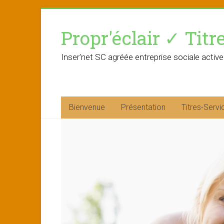
Skip
to
Propr'éclair ✓ Titr
content
Inser'net SC agréée entreprise sociale active
Bienvenue
Présentation
Titres-Servi