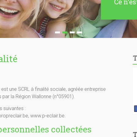
Ce n'es
alité
T
, est une SCRL à finalité sociale, agréée entreprise
es par la Région Wallonne (n°05901).
s suivantes :
opreclair.be, www.p-eclair.be.
personnelles collectées
T