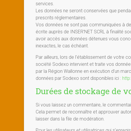
services.
Les données ne seront conservées que pendant 
prescrits réglementaires.
Vos données ne sont pas communiquées à des
écrite auprès de INSER’NET SCRL à finalité so
avoir accès aux données détenues vous concer
inexactes, le cas échéant.
Par ailleurs, lors de l’établissement de votre co
société Sodexo intervient et traite vos donné
par la Région Wallonne en exécution d’un marc
données par Sodexo sont disponibles ici :
http
Durées de stockage de v
Si vous laissez un commentaire, le commentai
Cela permet de reconnaître et approuver auto
laisser dans la file de modération.
Pour les utilisateurs et utilisatrices qui s’enreg