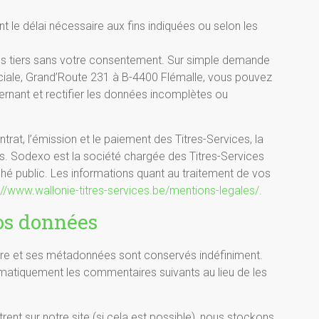
le délai nécessaire aux fins indiquées ou selon les
 tiers sans votre consentement. Sur simple demande
ciale, Grand’Route 231 à B-4400 Flémalle, vous pouvez
nant et rectifier les données incomplètes ou
ntrat, l’émission et le paiement des Titres-Services, la
es. Sodexo est la société chargée des Titres-Services
hé public. Les informations quant au traitement de vos
://www.wallonie-titres-services.be/mentions-legales/.
os données
re et ses métadonnées sont conservés indéfiniment.
matiquement les commentaires suivants au lieu de les
istrent sur notre site (si cela est possible), nous stockons