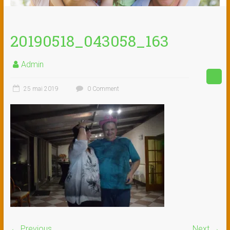
20190518_043058_163
Admin
25 mai 2019
0 Comment
← Previous
Next →