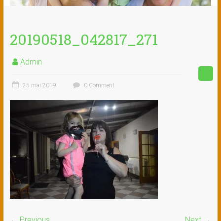
20190518_042817_271
Admin
25 mai 2019
0 Comment
← Previous
Next →