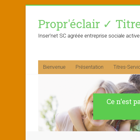
Skip
to
Propr'éclair ✓ Titr
content
Inser'net SC agréée entreprise sociale active
Bienvenue
Présentation
Titres-Servi
Ce n'est p