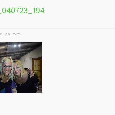
_040723_194
0 Comment