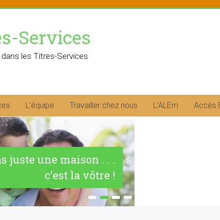
es-Services
 dans les Titres-Services
ces
L’équipe
Travailler chez nous
L’ALEm
Accès 
as juste une maison . . .
c'est la vôtre !