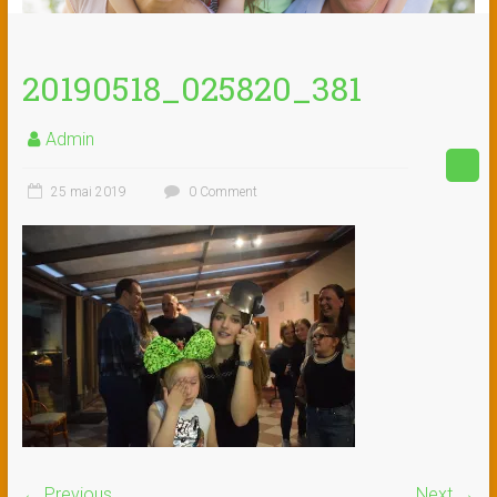
20190518_025820_381
Admin
25 mai 2019
0 Comment
← Previous
Next →