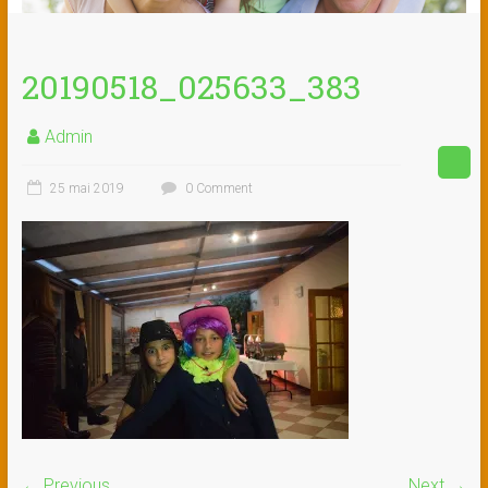
20190518_025633_383
Admin
25 mai 2019
0 Comment
← Previous
Next →