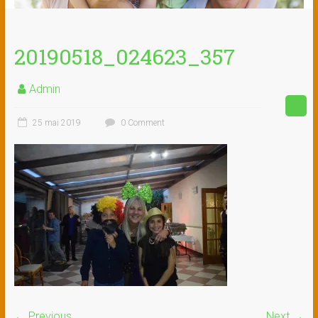
20190518_024623_357
Admin
25 mai 2019
0 Comment
← Previous
Next →