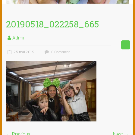
20190518_022258_665
Admin
25 mai 2019
0 Comment
← Previous
Next →