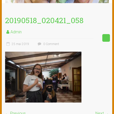
20190518_020421_058
Admin
25 mai 2019
0 Comment
← Previous
Next →