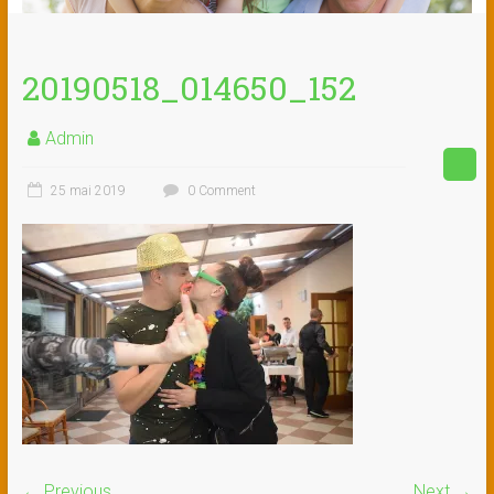
20190518_014650_152
Admin
25 mai 2019
0 Comment
← Previous
Next →