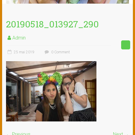
20190518_013927_290
Admin
25 mai 2019
0 Comment
← Previous
Next →