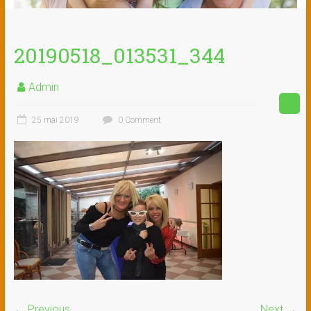
20190518_013531_344
Admin
25 mai 2019
0 Comment
← Previous
Next →