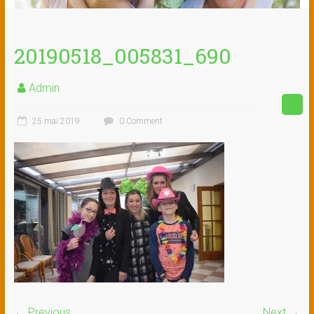
20190518_005831_690
Admin
25 mai 2019
0 Comment
← Previous
Next →