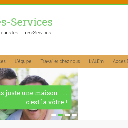
es-Services
 dans les Titres-Services
ces
L’équipe
Travailler chez nous
L’ALEm
Accès 
as juste une maison . . .
c'est la vôtre !