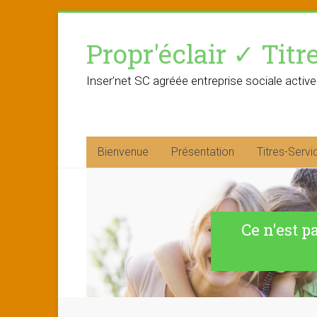
Skip
to
Propr'éclair ✓ Titr
content
Inser'net SC agréée entreprise sociale active
Bienvenue
Présentation
Titres-Servi
Ce n'est p