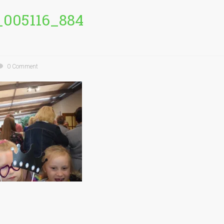
_005116_884
0 Comment