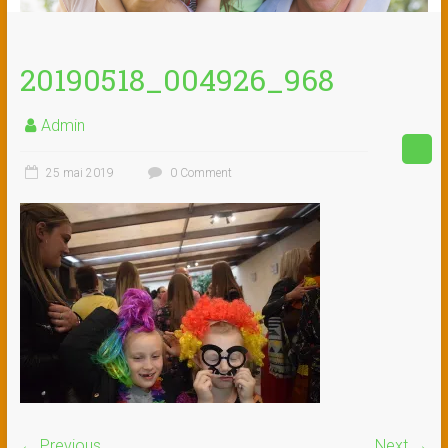
20190518_004926_968
Admin
25 mai 2019
0 Comment
← Previous
Next →