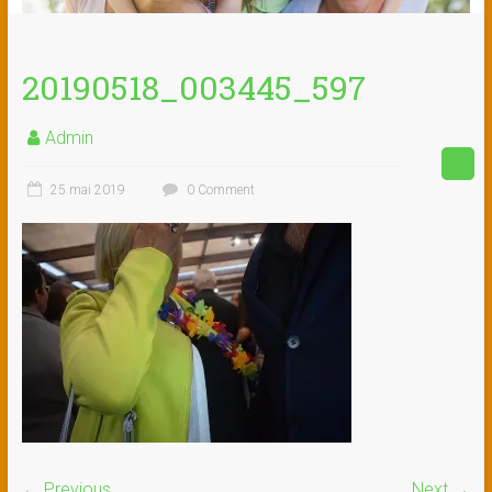
20190518_003445_597
Admin
25 mai 2019
0 Comment
← Previous
Next →