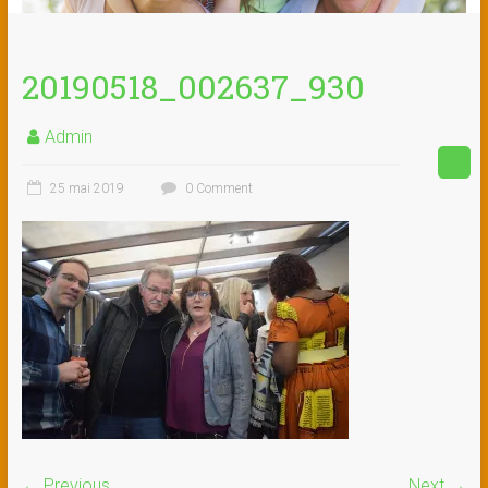
20190518_002637_930
Admin
25 mai 2019
0 Comment
← Previous
Next →