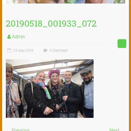
20190518_001933_072
Admin
25 mai 2019
0 Comment
← Previous
Next →