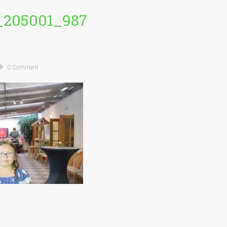
_205001_987
0 Comment