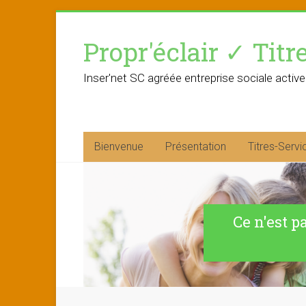
Skip
to
Propr'éclair ✓ Titr
content
Inser'net SC agréée entreprise sociale active
Bienvenue
Présentation
Titres-Servi
Ce n'est p