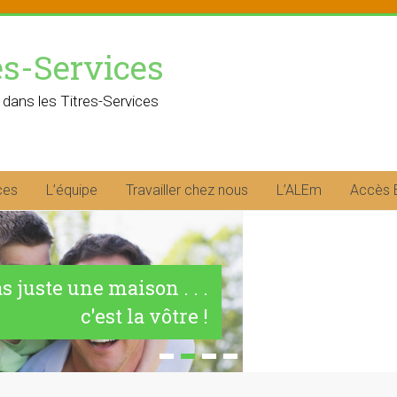
es-Services
 dans les Titres-Services
ces
L’équipe
Travailler chez nous
L’ALEm
Accès 
as juste une maison . . .
c'est la vôtre !