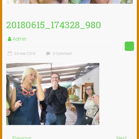
20180615_174328_980
Admin
26 mai 2019
0 Comment
← Previous
Next →