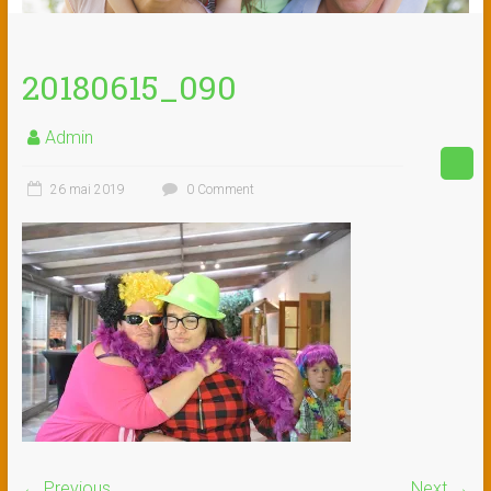
20180615_090
Admin
26 mai 2019
0 Comment
← Previous
Next →