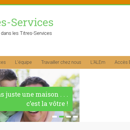
es-Services
 dans les Titres-Services
ces
L’équipe
Travailler chez nous
L’ALEm
Accès 
as juste une maison . . .
c'est la vôtre !