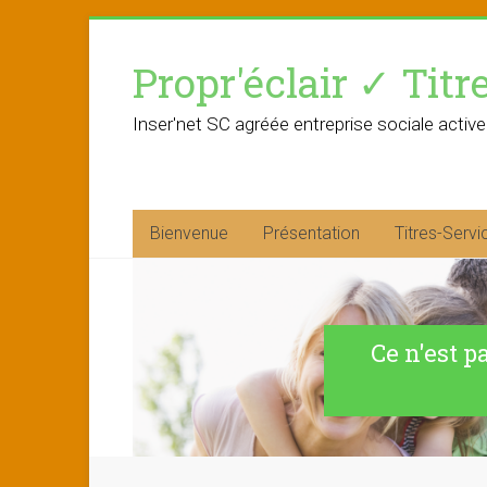
Skip
to
Propr'éclair ✓ Titr
content
Inser'net SC agréée entreprise sociale active
Bienvenue
Présentation
Titres-Servi
Ce n'est p