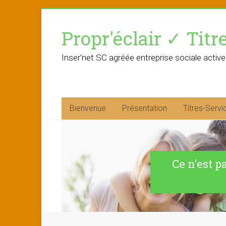
Skip
to
Propr'éclair ✓ Titr
content
Inser'net SC agréée entreprise sociale active
Bienvenue
Présentation
Titres-Servi
Ce n'est p