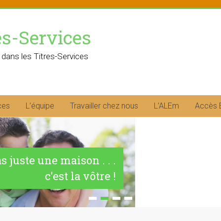
es-Services
 dans les Titres-Services
ces
L’équipe
Travailler chez nous
L’ALEm
Accès 
as juste une maison . . .
c'est la vôtre !